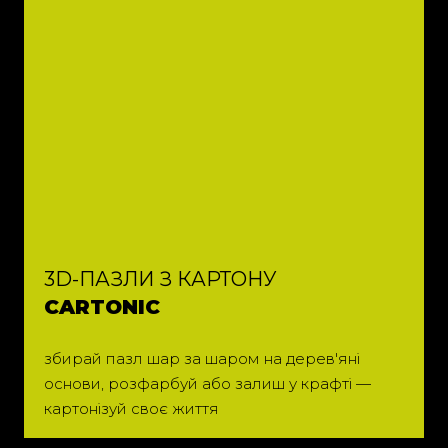
3D-ПАЗЛИ З КАРТОНУ
CARTONIC
збирай пазл шар за шаром на дерев'яні
основи, розфарбуй або залиш у крафті —
картонізуй своє життя