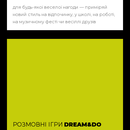
для будь-якої веселої нагоди — приміряй
новий стиль на відпочинку, у школі, на роботі,
на музичному фесті чи весіллі друзів
РОЗМОВНІ ІГРИ
DREAM&DO